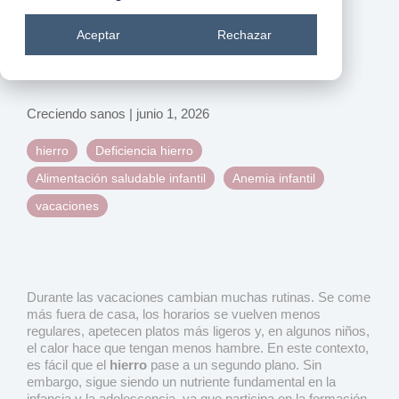
Cómo mantener una
Aceptar
Rechazar
alimentación rica en hierro
durante las vacaciones
Creciendo sanos
|
junio 1, 2026
hierro
Deficiencia hierro
Alimentación saludable infantil
Anemia infantil
vacaciones
Durante las vacaciones cambian muchas rutinas. Se come
más fuera de casa, los horarios se vuelven menos
regulares, apetecen platos más ligeros y, en algunos niños,
el calor hace que tengan menos hambre. En este contexto,
es fácil que el
hierro
pase a un segundo plano. Sin
embargo, sigue siendo un nutriente fundamental en la
infancia y la adolescencia, ya que participa en la formación