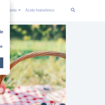
/Microbiota
Ácido hialurónico
de
ie