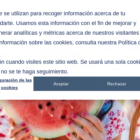
 se utilizan para recoger información acerca de tu
oductos
Shop
Blog
Guías
Directos
Probióticos
rdarte. Usamos esta información con el fin de mejorar y
erar analíticas y métricas acerca de nuestros visitantes
nformación sobre las cookies, consulta nuestra Política 
n cuando visites este sitio web. Se usará una sola cook
 no se te haga seguimiento.
guración de las
Aceptar
Rechazar
cookies