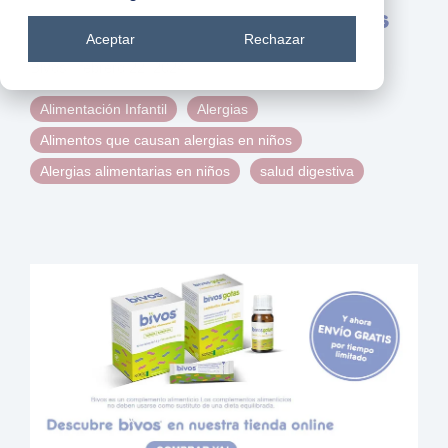
Alergias alimentarias en niños
Aceptar
Rechazar
Bivos
|
febrero 22, 2024
Alimentación Infantil
Alergias
Alimentos que causan alergias en niños
Alergias alimentarias en niños
salud digestiva