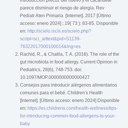
introducción precoz del huevo y el cacahuete
parece disminuir el riesgo de alergia. Rev
Pediatr Aten Primaria [Internet]. 2017 [Último
acceso: enero 2024] ; 19( 73 ): 83-85. Disponible
en:
http://scielo.isciii.es/scielo.php?
script=sci_arttext&pid=S1139-
76322017000100014&lng=es
Rachid, R., & Chatila, T. A. (2016). The role of the
gut microbiota in food allergy. Current Opinion in
Pediatrics, 28(6), 748-753. doi:
10.1097/MOP.0000000000000427
Consejos para introducir alérgenos alimentarios
comunes para el bebé. Children's Health
[Internet]. [Último acceso: enero 2024] Disponible
en:
https://es.childrens.com/health-wellness/tips-
for-introducing-common-food-allergens-to-your-
baby