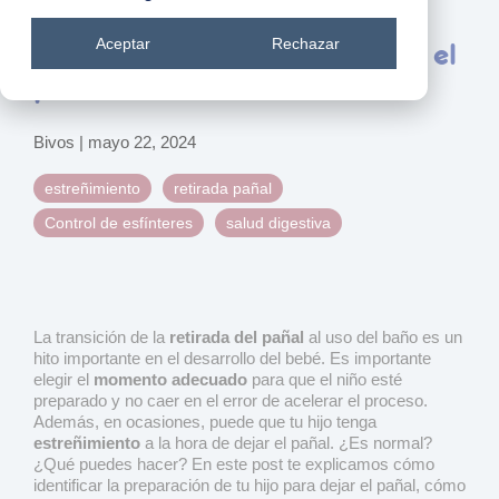
Consejos para evitar el
Aceptar
Rechazar
estreñimiento infantil al dejar el
pañal
Bivos
|
mayo 22, 2024
estreñimiento
retirada pañal
Control de esfínteres
salud digestiva
La transición de la
retirada del pañal
al uso del baño es un
hito importante en el desarrollo del bebé. Es importante
elegir el
momento adecuado
para que el niño esté
preparado y no caer en el error de acelerar el proceso.
Además, en ocasiones, puede que tu hijo tenga
estreñimiento
a la hora de dejar el pañal. ¿Es normal?
¿Qué puedes hacer? En este post te explicamos cómo
identificar la preparación de tu hijo para dejar el pañal, cómo