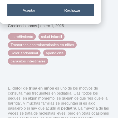
Dolor de tripa en niños:
Aceptar
Rechazar
¿cuándo preocuparse?
Creciendo sanos
|
enero 1, 2026
estreñimiento
salud infantil
Trastornos gastrointestinales en niños
Dolor abdominal
apendicitis
parásitos intestinales
El
dolor de tripa en niños
es uno de los motivos de
consulta más frecuentes en pediatría. Casi todos los
peques, en algún momento, se quejan de que “les duele la
barriga”, y muchas familias se preguntan si es algo
pasajero o si hay que acudir al
pediatra
. La mayoría de las
veces se trata de molestias leves, pero en otras ocasiones